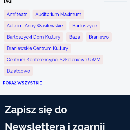
TAGI
Amfiteatr
Auditorium Maximum
Aula im. Anny Wasilewskiej
Bartoszyce
Bartoszycki Dom Kultury
Baza
Braniewo
Braniewskie Centrum Kultury
Centrum Konferencyjno-Szkoleniowe UWM
Działdowo
POKAŻ WSZYSTKIE
Zapisz się do
Newslettera i zgarnij