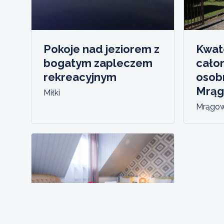
Pokoje nad jeziorem z
Kwat
bogatym zapleczem
cało
rekreacyjnym
osob
Mrąg
Miłki
Mrągo