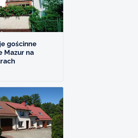
je gościnne
e Mazur na
rach