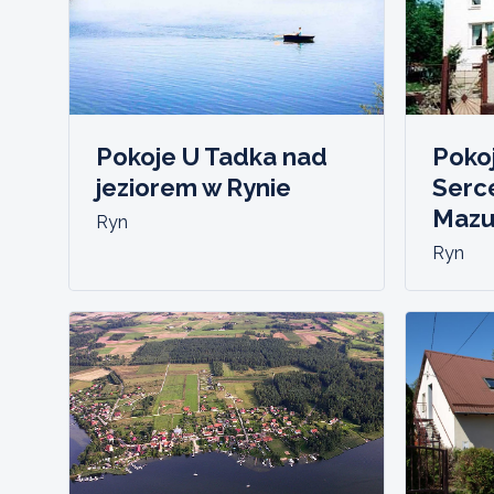
Pokoje U Tadka nad
Poko
jeziorem w Rynie
Serc
Mazu
Ryn
Ryn