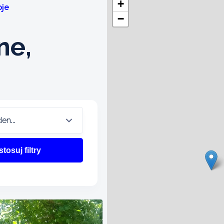
+
oje
−
ne,
tosuj filtry