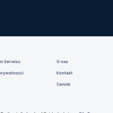
n Serwisu
O nas
 prywatności
Kontakt
e u Mietka w
cku
Cennik
o