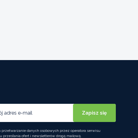
przetwarzanie danych osobowych przez operatora serwisu
u przesłania ofert i newsletterów drogą mailową.