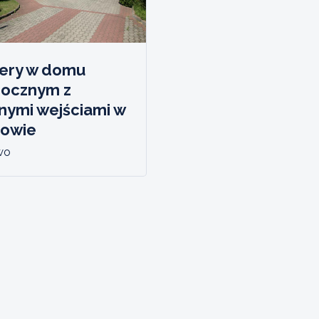
ery w domu
rocznym z
nymi wejściami w
owie
wo