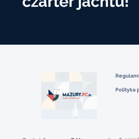
czarter jachtu!
Regulami
Polityka
Pokoje w domu
Pokoj
jednorodzinnym w
Giży
Rynie
Giżyck
Ryn