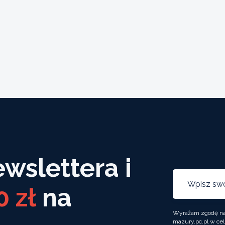
ewslettera i
0 zł
na
Wyrażam zgodę na 
mazury.pc.pl w cel