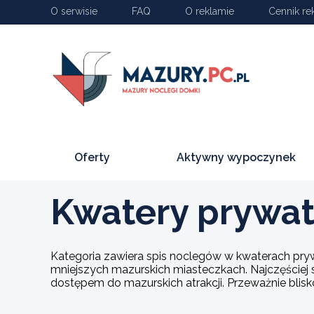
O serwisie
FAQ
O reklamie
Cennik re
Oferty
Aktywny wypoczynek
Kwatery prywat
Kategoria zawiera spis noclegów w kwaterach pryw
mniejszych mazurskich miasteczkach. Najczęściej 
dostępem do mazurskich atrakcji. Przeważnie blisko