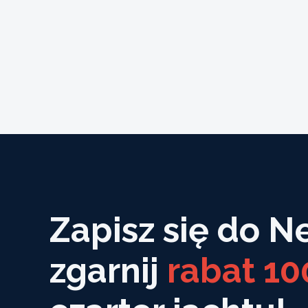
Gościniec Pod Lipą w
Mikołajkach
Mikołajki
Zapisz się do N
zgarnij
rabat 10