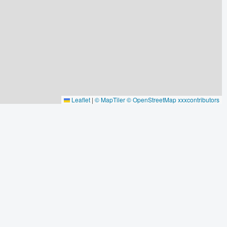
Leaflet
|
© MapTiler
© OpenStreetMap xxxcontributors