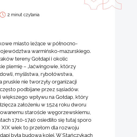
2 minut czytania
kowe miasto leżące w północno-
 województwa warmińsko-mazurskiego.
aków tereny Gołdapi i okolic
ie plemię – Jaćwingowie, którzy
odowli, myślistwa, rybołówstwa,
 pruskie nie tworzyły organizacji
często podbijane przez sąsiadów.
li większego wpływu na Gołdap, który
zięcza założeniu w 1524 roku dworu
owanemu staroście węgorzewskiemu,
ach 1710-1740 osiedliło się tutaj sporo
 XIX wiek to przełom dla rozwoju
api była budowa kolei. W Stańczykach