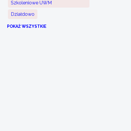
Szkoleniowe UWM
Działdowo
POKAŻ WSZYSTKIE