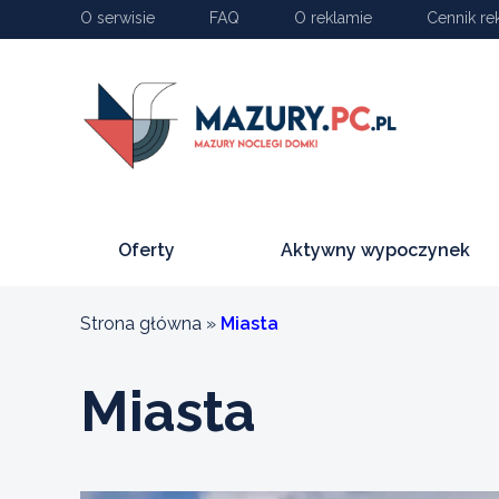
O serwisie
FAQ
O reklamie
Cennik re
Oferty
Aktywny wypoczynek
Strona główna
»
Miasta
Miasta