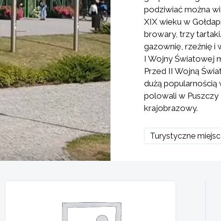
podziwiać można wia
XIX wieku w Gołdapi
browary, trzy tartaki
gazownię, rzeźnię i 
I Wojny Światowej m
Przed II Wojną Świat
dużą popularnością 
polowali w Puszczy 
krajobrazowy.
Turystyczne miejs