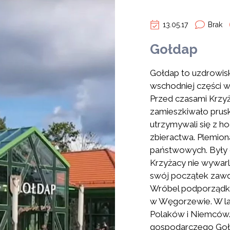
13.05.17
Brak
Gołdap
Gołdap to uzdrowis
wschodniej części
Przed czasami Krzyż
zamieszkiwało prusk
utrzymywali się z h
zbieractwa. Plemiona
państwowych. Były 
Krzyżacy nie wywar
swój początek zawd
Wróbel podporządk
w Węgorzewie. W lat
Polaków i Niemców.
gospodarczego Gołd