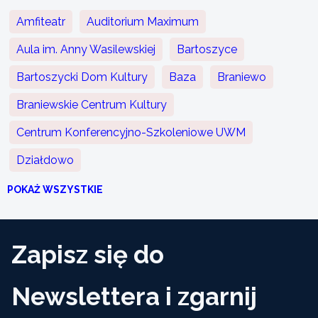
Amfiteatr
Auditorium Maximum
Aula im. Anny Wasilewskiej
Bartoszyce
Bartoszycki Dom Kultury
Baza
Braniewo
Braniewskie Centrum Kultury
Centrum Konferencyjno-Szkoleniowe UWM
Działdowo
POKAŻ WSZYSTKIE
Zapisz się do
Newslettera i zgarnij