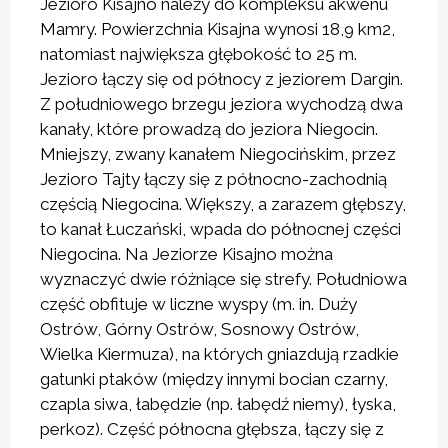
Jezioro Kisajno należy do kompleksu akwenu
Mamry. Powierzchnia Kisajna wynosi 18,9 km2,
natomiast największa głębokość to 25 m.
Jezioro łączy się od północy z jeziorem Dargin.
Z południowego brzegu jeziora wychodzą dwa
kanały, które prowadzą do jeziora Niegocin.
Mniejszy, zwany kanałem Niegocińskim, przez
Jezioro Tajty łączy się z północno-zachodnią
częścią Niegocina. Większy, a zarazem głębszy,
to kanał Łuczański, wpada do północnej części
Niegocina. Na Jeziorze Kisajno można
wyznaczyć dwie różniące się strefy. Południowa
część obfituje w liczne wyspy (m. in. Duży
Ostrów, Górny Ostrów, Sosnowy Ostrów,
Wielka Kiermuza), na których gniazdują rzadkie
gatunki ptaków (między innymi bocian czarny,
czapla siwa, łabędzie (np. łabędź niemy), łyska,
perkoz). Część północna głębsza, łączy się z