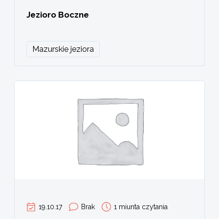
Jezioro Boczne
Mazurskie jeziora
19.10.17
Brak
1 miunta czytania