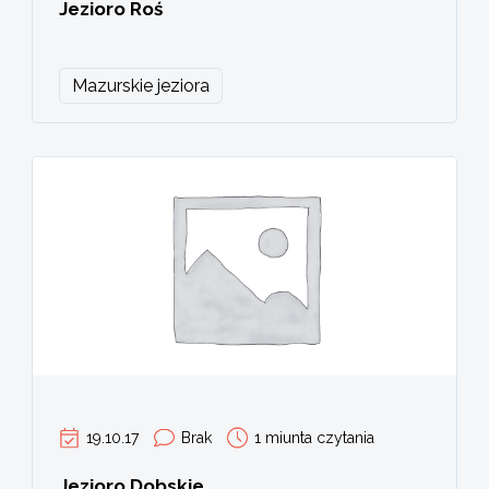
Jezioro Roś
Mazurskie jeziora
19.10.17
Brak
1 miunta czytania
Jezioro Dobskie