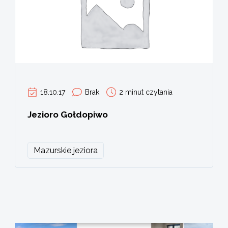
18.10.17
Brak
2 minut czytania
Jezioro Gołdopiwo
Mazurskie jeziora