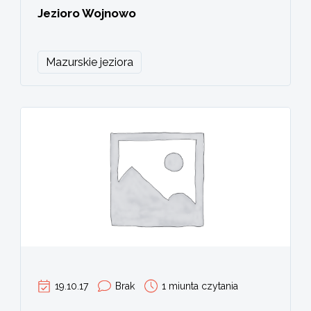
Jezioro Wojnowo
Mazurskie jeziora
19.10.17
Brak
1 miunta czytania