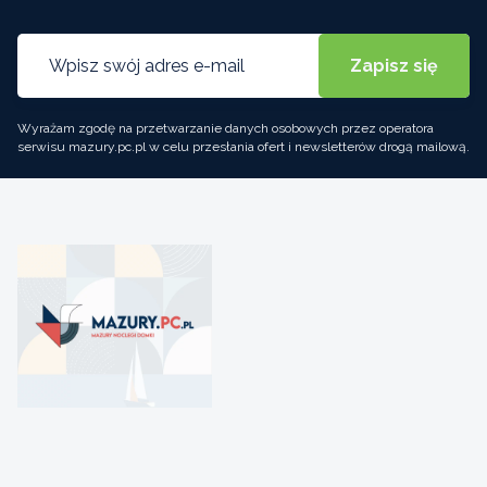
Wyrażam zgodę na przetwarzanie danych osobowych przez operatora
serwisu mazury.pc.pl w celu przesłania ofert i newsletterów drogą mailową.