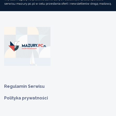
serwisu mazury.pc.pl w celu przesłania ofert i newsletterów drogą mailową.
Regulamin Serwisu
Polityka prywatności