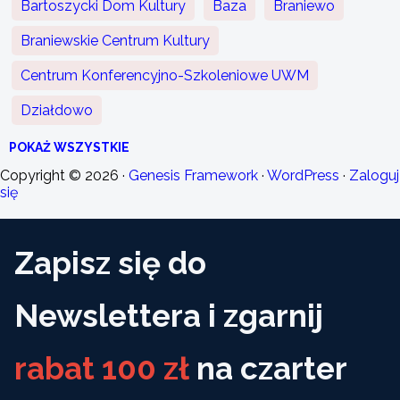
Bartoszycki Dom Kultury
Baza
Braniewo
Braniewskie Centrum Kultury
Centrum Konferencyjno-Szkoleniowe UWM
Działdowo
POKAŻ WSZYSTKIE
Copyright © 2026 ·
Genesis Framework
·
WordPress
·
Zaloguj
się
Zapisz się do
Newslettera i zgarnij
rabat 100 zł
na czarter