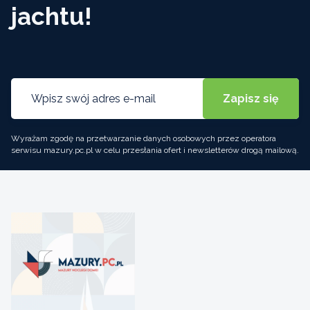
jachtu!
Wyrażam zgodę na przetwarzanie danych osobowych przez operatora
serwisu mazury.pc.pl w celu przesłania ofert i newsletterów drogą mailową.