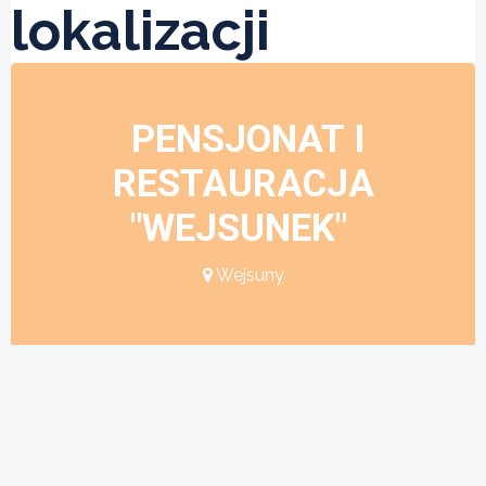
lokalizacji
PENSJONAT I
RESTAURACJA
"WEJSUNEK"
Wejsuny