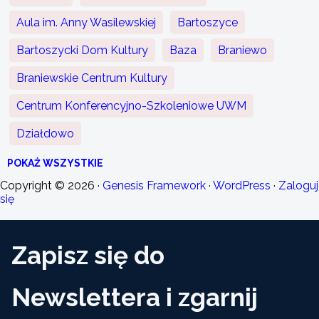
Aula im. Anny Wasilewskiej
Bartoszyce
Bartoszycki Dom Kultury
Baza
Braniewo
Braniewskie Centrum Kultury
Centrum Konferencyjno-Szkoleniowe UWM
Działdowo
POKAŻ WSZYSTKIE
Copyright © 2026 ·
Genesis Framework
·
WordPress
·
Zaloguj
się
Zapisz się do
Newslettera i zgarnij