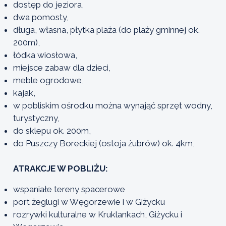
dostęp do jeziora,
dwa pomosty,
długa, własna, płytka plaża (do plaży gminnej ok.
200m),
łódka wiosłowa,
miejsce zabaw dla dzieci,
meble ogrodowe,
kajak,
w pobliskim ośrodku można wynająć sprzęt wodny,
turystyczny,
do sklepu ok. 200m,
do Puszczy Boreckiej (ostoja żubrów) ok. 4km,
ATRAKCJE W POBLIŻU:
wspaniałe tereny spacerowe
port żeglugi w Węgorzewie i w Giżycku
rozrywki kulturalne w Kruklankach, Giżycku i