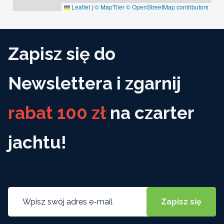
Leaflet
|
© MapTiler
© OpenStreetMap contributors
Zapisz się do
Newslettera i zgarnij
rabat 100 zł
na czarter
jachtu!