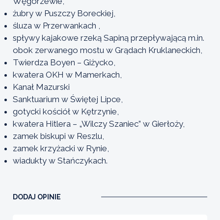
Węgorzewie,
żubry w Puszczy Boreckiej,
śluza w Przerwankach ,
spływy kajakowe rzeką Sapiną przepływającą m.in.
obok zerwanego mostu w Grądach Kruklaneckich,
Twierdza Boyen – Giżycko,
kwatera OKH w Mamerkach,
Kanał Mazurski
Sanktuarium w Świętej Lipce,
gotycki kościół w Kętrzynie,
kwatera Hitlera – „Wilczy Szaniec” w Gierłoży,
zamek biskupi w Reszlu,
zamek krzyżacki w Rynie,
wiadukty w Stańczykach.
DODAJ OPINIE