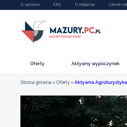
O serwisie
FAQ
O reklamie
Cennik re
Oferty
Aktywny wypoczynek
Strona główna
»
Oferty
»
Aktywna Agroturystyk