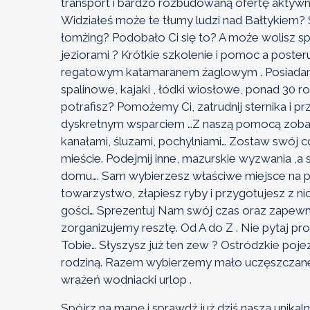
transport i bardzo rozbudowaną ofertę aktywn
Widziałeś może te tłumy ludzi nad Bałtykiem? Sły
łomżing? Podobało Ci się to? A może wolisz 
jeziorami ? Krótkie szkolenie i pomoc a poste
regatowym katamaranem żaglowym . Posiadamy
spalinowe, kajaki , łódki wiosłowe, ponad 30 r
potrafisz? Pomożemy Ci, zatrudnij sternika i pr
dyskretnym wsparciem …Z naszą pomocą zobacz
kanałami, śluzami, pochylniami… Zostaw swój c
mieście. Podejmij inne, mazurskie wyzwania ,
domu…. Sam wybierzesz właściwe miejsce na po
towarzystwo, złapiesz ryby i przygotujesz z ni
gości… Sprezentuj Nam swój czas oraz zapew
zorganizujemy resztę. Od A do Z . Nie pytaj pr
Tobie… Słyszysz już ten zew ? Ostródzkie poje
rodziną. Razem wybierzemy mało uczęszczane 
wrażeń wodniacki urlop .
Spójrz na mapę i sprawdź już dziś naszą unika