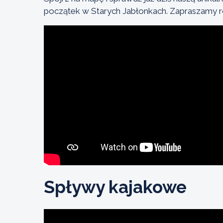
początek w Starych Jabłonkach. Zapraszamy r
Spływy kajakowe