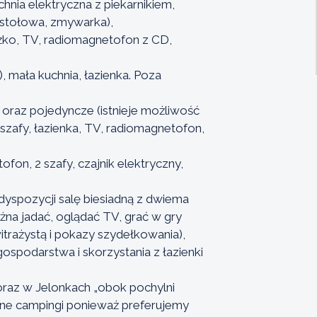
chnia elektryczna z piekarnikiem,
 stołowa, zmywarka),
żko, TV, radiomagnetofon z CD,
 mała kuchnia, łazienka. Poza
oraz pojedyncze (istnieje możliwość
 szafy, łazienka, TV, radiomagnetofon,
on, 2 szafy, czajnik elektryczny,
 dyspozycji salę biesiadną z dwiema
żna jadać, oglądać TV, grać w gry
itrażystą i pokazy szydełkowania),
gospodarstwa i skorzystania z łazienki
oraz w Jelonkach „obok pochylni
inne campingi ponieważ preferujemy