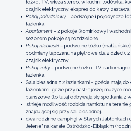
łóżko, TV, wieża stereo, w kuchni: lodówka, ku
czajnik elektryczny, ekspres do kawy, zastawa
Pokój południowy
– podwójne i pojedyncze łó
łazienka,
Apartament
– 2 pokoje (kominkowy i wschodni),
sezonem pokoje są rozdzielone,
Pokój niebieski
– podwójne łóżko (małżeńskie) 
podmiany tapczanu na piętrowe dla 2 dzieci), 2
czajnik elektryczny,
Pokój żółty
– podwójne łóżko, TV, radiomagnetof
łazienka,
Sala biesiadna z 2 łazienkami – goście mają do
łazienkami, gdzie przy nastrojowej muzyce mo
planszowe (to tutaj odbywają się spotkania z w
istnieje możliwość rozbicia namiotu na terenie 
znajdującej się przy sali biesiadnej.
dwa rodzinne campingi w Starych Jabłonkach 
Jelenie” na kanale Ostródzko-Elbląskim (rodz