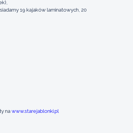
k),
siadamy 19 kajaków laminatowych, 20
ły na
www.starejablonki.pl