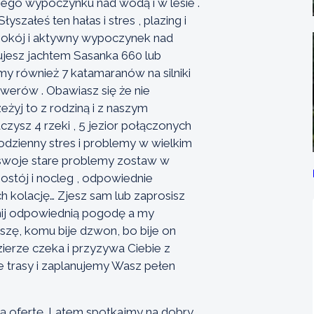
ego wypoczynku nad wodą i w lesie .
szałeś ten hałas i stres , plazing i
spokój i aktywny wypoczynek nad
rujesz jachtem Sasanka 660 lub
 również 7 katamaranów na silniki
owerów . Obawiasz się że nie
zeżyj to z rodziną i z naszym
ysz 4 rzeki , 5 jezior połączonych
odzienny stres i problemy w wielkim
a swoje stare problemy zostaw w
stój i nocleg , odpowiednie
ch kolację… Zjesz sam lub zaprosisz
nij odpowiednią pogodę a my
oszę, komu bije dzwon, bo bije on
zierze czeka i przyzywa Ciebie z
trasy i zaplanujemy Wasz pełen
lną ofertę. Latem spotkajmy na dobry