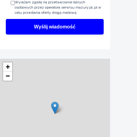
Wyrażam zgodę na przetwarzanie danych
osobowych przez operatora serwisu mazury.pc.pl w
celu przesłania oferty drogą mailową.
+
−