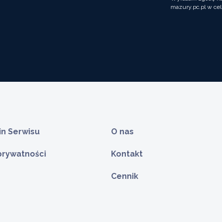
mazury.pc.pl w cel
n Serwisu
O nas
 prywatności
Kontakt
Cennik