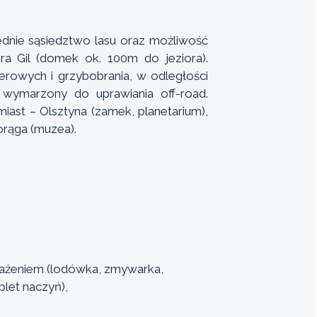
nie sąsiedztwo lasu oraz możliwość
ora Gil (domek ok. 100m do jeziora).
erowych i grzybobrania, w odległości
r wymarzony do uprawiania off-road.
iast – Olsztyna (zamek, planetarium),
orąga (muzea).
sażeniem (lodówka, zmywarka,
let naczyń),