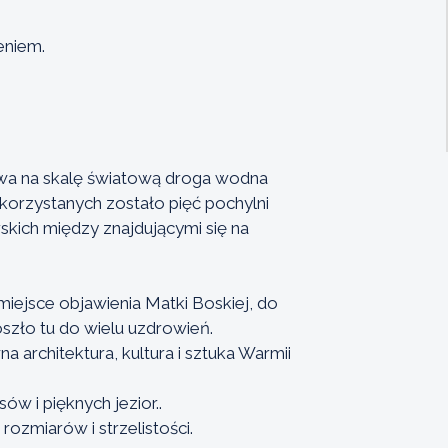
eniem.
towa na skalę światową droga wodna
korzystanych zostało pięć pochylni
skich między znajdującymi się na
iejsce objawienia Matki Boskiej, do
oszło tu do wielu uzdrowień.
 architektura, kultura i sztuka Warmii
w i pięknych jezior..
ozmiarów i strzelistości.