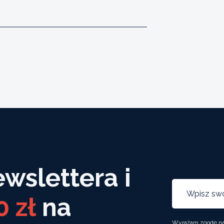
ewslettera i
0 zł
na
Wyrażam zgodę na 