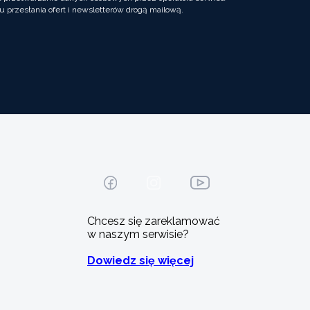
u przesłania ofert i newsletterów drogą mailową.
Chcesz się zareklamować
w naszym serwisie?
Dowiedz się więcej