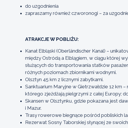
do uzgodnienia
zapraszamy również czworonogi – za uzgodni
ATRAKCJE W POBLIŻU:
Kanał Elbląski (Oberländischer Kanal) – unika
między Ostródą a Elblągiem, w ciągu której wy
służących do transportowania statków pasażer
różnych poziomach zbiornikami wodnymi.
Olsztyn 45 km z licznymi zabytkami.
Sanktuarium Maryjne w Gietrzwałdzie 12 km – m
którego zjeżdżają pielgrzymi z całej Europy; d
Skansen w Olsztynku, gdzie pokazana jest dawna
i Mazur.
Trasy rowerowe biegnące pośród pobliskich lasó
Rezerwat Sosny Taborskiej słynącej ze swoich r