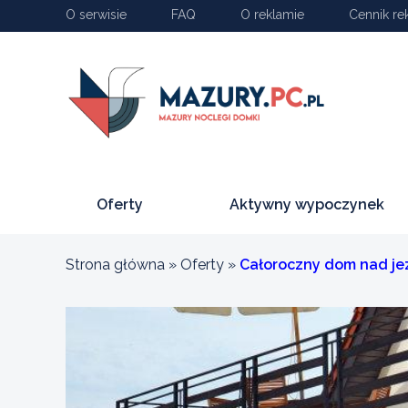
O serwisie
FAQ
O reklamie
Cennik re
Oferty
Aktywny wypoczynek
Strona główna
»
Oferty
»
Całoroczny dom nad jez