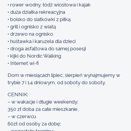
• rower wodny, łódź wiosłowa i kajak
• duża działka rekreacyjna
• boisko do siatkówki z piłką
• grill i ognisko z wiatą
• drzewo na ognisko
• huśtawka i karuzela dla dzieci
• droga asfaltowa do samej posesji
• kijki do Nordic Walking
• Internet wi-fi
Dom w miesiącach lipiec, sierpień wynajmujemy w
trybie 7 i 14 dniowym, od soboty do soboty.
CENNIK:
– w wakacje i długie weekendy:
350 zł doba za całe mieszkanie,
– w czerwcu
60zł od osoby za dobę;
– pozostałe terminy: