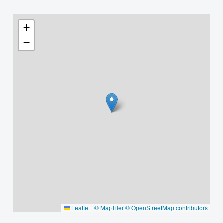
+
−
Leaflet
|
© MapTiler
© OpenStreetMap contributors