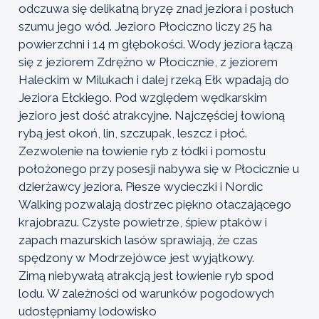
odczuwa się delikatną bryzę znad jeziora i posłuch
szumu jego wód. Jezioro Płociczno liczy 25 ha
powierzchni i 14 m głębokości. Wody jeziora łączą
się z jeziorem Zdrężno w Płocicznie, z jeziorem
Haleckim w Milukach i dalej rzeką Ełk wpadają do
Jeziora Ełckiego. Pod względem wędkarskim
jezioro jest dość atrakcyjne. Najczęściej łowioną
rybą jest okoń, lin, szczupak, leszcz i płoć.
Zezwolenie na łowienie ryb z łódki i pomostu
położonego przy posesji nabywa się w Płocicznie u
dzierżawcy jeziora. Piesze wycieczki i Nordic
Walking pozwalają dostrzec piękno otaczającego
krajobrazu. Czyste powietrze, śpiew ptaków i
zapach mazurskich lasów sprawiają, że czas
spędzony w Modrzejówce jest wyjątkowy.
Zimą niebywałą atrakcją jest łowienie ryb spod
lodu. W zależności od warunków pogodowych
udostępniamy lodowisko