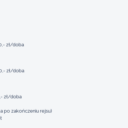
0,- zł/doba
40,- zł/doba
,- zł/doba
na po zakończeniu rejsu)
ł