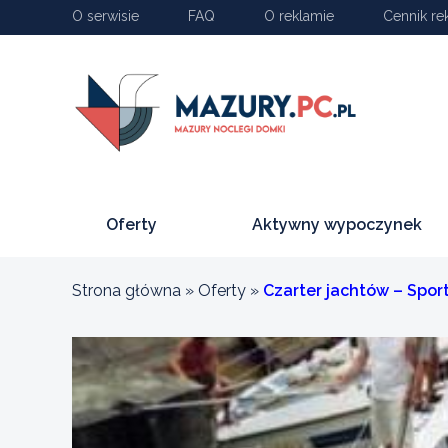
O serwisie
FAQ
O reklamie
Cennik re
Oferty
Aktywny wypoczynek
Strona główna
»
Oferty
»
Czarter jachtów – Spor