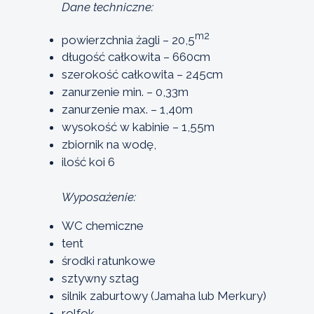
Dane techniczne:
m2
powierzchnia żagli – 20,5
długość całkowita – 660cm
szerokość całkowita – 245cm
zanurzenie min. – 0,33m
zanurzenie max. – 1,40m
wysokość w kabinie – 1,55m
zbiornik na wodę,
ilość koi 6
Wyposażenie:
WC chemiczne
tent
środki ratunkowe
sztywny sztag
silnik zaburtowy (Jamaha lub Merkury)
rolfok