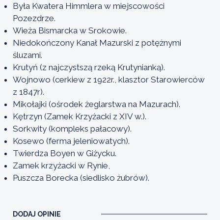
Była Kwatera Himmlera w miejscowości
Pozezdrze.
Wieża Bismarcka w Srokowie.
Niedokończony Kanał Mazurski z potężnymi
śluzami.
Krutyń (z najczystszą rzeką Krutynianką).
Wojnowo (cerkiew z 1922r., klasztor Starowierców
z 1847r).
Mikołajki (ośrodek żeglarstwa na Mazurach).
Kętrzyn (Zamek Krzyżacki z XIV w.).
Sorkwity (kompleks pałacowy).
Kosewo (ferma jeleniowatych).
Twierdza Boyen w Giżycku.
Zamek krzyżacki w Rynie,
Puszcza Borecka (siedlisko żubrów).
DODAJ OPINIE