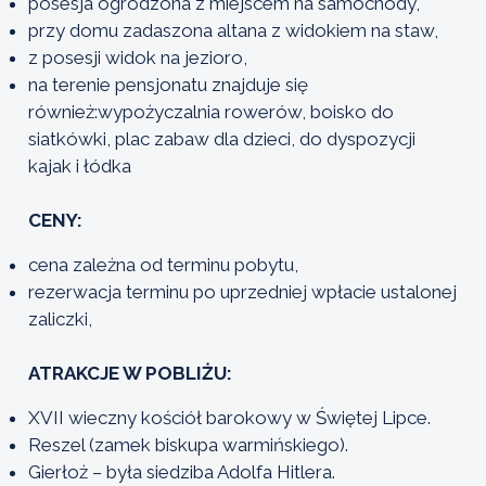
posesja ogrodzona z miejscem na samochody,
przy domu zadaszona altana z widokiem na staw,
z posesji widok na jezioro,
na terenie pensjonatu znajduje się
również:wypożyczalnia rowerów, boisko do
siatkówki, plac zabaw dla dzieci, do dyspozycji
kajak i łódka
CENY:
cena zależna od terminu pobytu,
rezerwacja terminu po uprzedniej wpłacie ustalonej
zaliczki,
ATRAKCJE W POBLIŻU:
XVII wieczny kościół barokowy w Świętej Lipce.
Reszel (zamek biskupa warmińskiego).
Gierłoż – była siedziba Adolfa Hitlera.