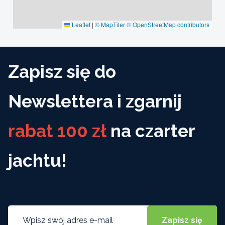
Leaflet
|
© MapTiler
© OpenStreetMap contributors
Zapisz się do
Newslettera i zgarnij
rabat 100 zł
na czarter
jachtu!