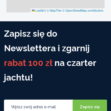
Leaflet
|
© MapTiler
© OpenStreetMap contributors
Zapisz się do
Newslettera i zgarnij
rabat 100 zł
na czarter
jachtu!