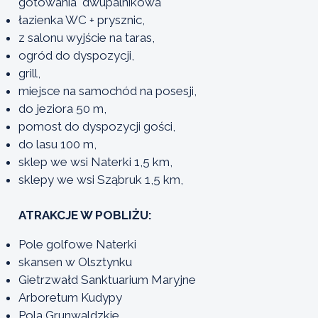
gotowania dwupalnikowa
łazienka WC + prysznic,
z salonu wyjście na taras,
ogród do dyspozycji,
grill,
miejsce na samochód na posesji,
do jeziora 50 m,
pomost do dyspozycji gości,
do lasu 100 m,
sklep we wsi Naterki 1,5 km,
sklepy we wsi Sząbruk 1,5 km,
ATRAKCJE W POBLIŻU:
Pole golfowe Naterki
skansen w Olsztynku
Gietrzwałd Sanktuarium Maryjne
Arboretum Kudypy
Pola Grunwaldzkie