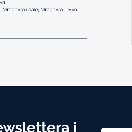
Ryn
ę, Mrągowo i dalej Mrągowo – Ryn
ewslettera i