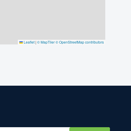
Leaflet
|
© MapTiler
© OpenStreetMap contributors