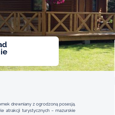
ad
ie
omek drewniany z ogrodzoną posesją.
le atrakcji turystycznych – mazurskie