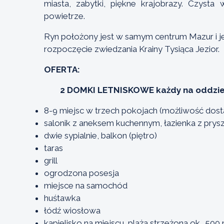
miasta, zabytki, piękne krajobrazy. Czyst
powietrze.
Ryn położony jest w samym centrum Mazur i 
rozpoczęcie zwiedzania Krainy Tysiąca Jezior.
OFERTA:
2 DOMKI LETNISKOWE każdy na oddzieln
8-9 miejsc w trzech pokojach (możliwość dost
salonik z aneksem kuchennym, łazienka z prys
dwie sypialnie, balkon (piętro)
taras
grill
ogrodzona posesja
miejsce na samochód
huśtawka
łódź wiosłowa
kąpielisko na miejscu, plaża strzeżona ok.. 500