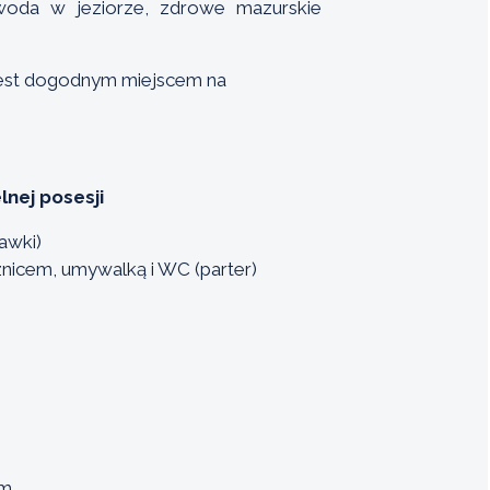
a woda w jeziorze, zdrowe mazurskie
jest dogodnym miejscem na
ej posesji
awki)
znicem, umywalką i WC (parter)
 m