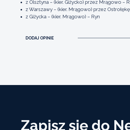
z Olsztyna – (kier. Giżycko) przez Mrągowo – 
z Warszawy – (kier. Mrągowo) przez Ostrołęk
z Giżycka – (kier. Mrągowo) – Ryn
DODAJ OPINIE
Zapisz się do N