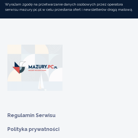
Wyrażam zgodę na przetwarzanie danych osobowych przez operatora
serwisu mazury.pc.pl w celu przesłania ofert i newsletterów drogą mailową.
Regulamin Serwisu
Polityka prywatności