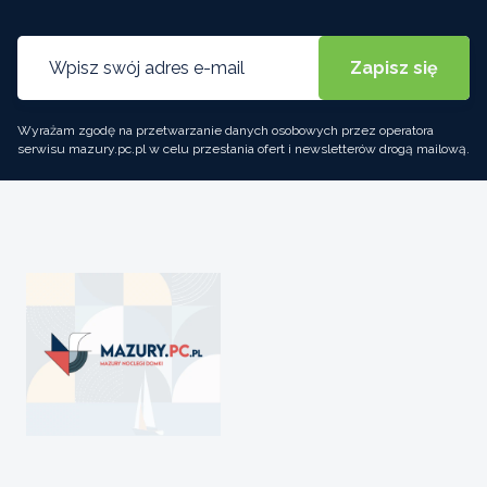
Wyrażam zgodę na przetwarzanie danych osobowych przez operatora
serwisu mazury.pc.pl w celu przesłania ofert i newsletterów drogą mailową.