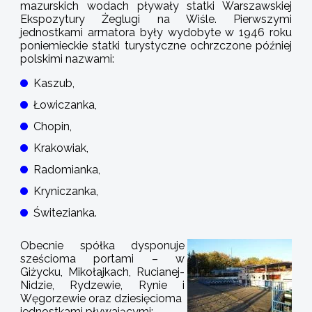
mazurskich wodach pływały statki Warszawskiej
Ekspozytury Żeglugi na Wiśle. Pierwszymi
jednostkami armatora były wydobyte w 1946 roku
poniemieckie statki turystyczne ochrzczone później
polskimi nazwami:
Kaszub,
Łowiczanka,
Chopin,
Krakowiak,
Radomianka,
Kryniczanka,
Świtezianka.
Obecnie spółka dysponuje
sześcioma portami – w
Giżycku, Mikołajkach, Rucianej-
Nidzie, Rydzewie, Rynie i
Węgorzewie oraz dziesięcioma
jednostkami pływającymi: