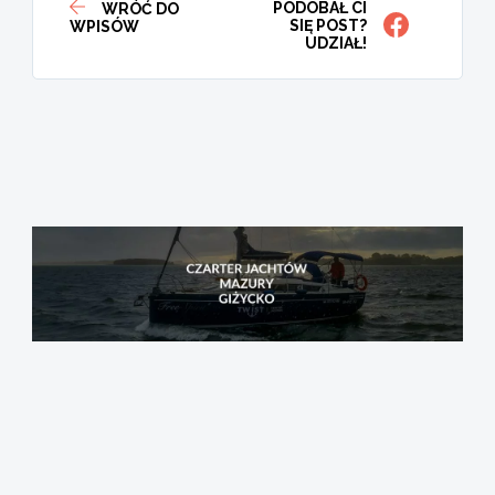
PODOBAŁ CI
WRÓĆ DO
SIĘ POST?
WPISÓW
UDZIAŁ!