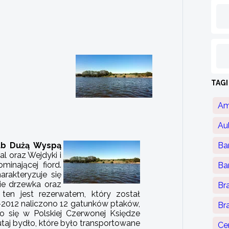
TAGI
Am
Au
lub Dużą Wyspą
Ba
al oraz Wejdyki i
inającej fiord.
Ba
rakteryzuje się
ie drzewka oraz
Br
ten jest rezerwatem, który został
-2012 naliczono 12 gatunków ptaków,
Br
go się w Polskiej Czerwonej Księdze
utaj bydło, które było transportowane
Ce