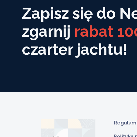
Zapisz się do N
zgarnij
rabat 10
czarter jachtu!
Regulami
Polityka