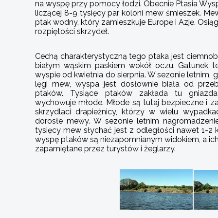
na wyspę przy pomocy łodzi. Obecnie Ptasia Wyspa
liczącej 8-9 tysięcy par koloni mew śmieszek. Me
ptak wodny, który zamieszkuje Europę i Azję. Osi
rozpiętości skrzydeł.
Cechą charakterystyczną tego ptaka jest ciemno
białym wąskim paskiem wokół oczu. Gatunek t
wyspie od kwietnia do sierpnia. W sezonie letnim, 
lęgi mew, wyspa jest dosłownie biała od prz
ptaków. Tysiące ptaków zakłada tu gniazda
wychowuje młode. Młode są tutaj bezpieczne i za
skrzydlaci drapieżnicy, którzy w wielu wypadka
dorosłe mewy. W sezonie letnim nagromadzenie
tysięcy mew słychać jest z odległości nawet 1-2
wyspę ptaków są niezapomnianym widokiem, a ic
zapamiętane przez turystów i żeglarzy.