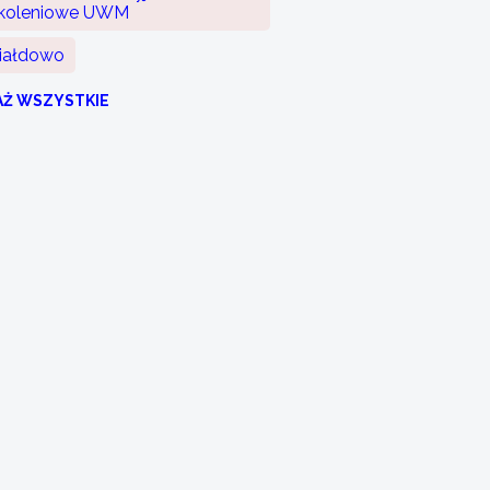
koleniowe UWM
iałdowo
AŻ WSZYSTKIE