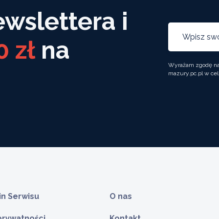
ewslettera i
0 zł
na
Wyrażam zgodę na 
mazury.pc.pl w cel
n Serwisu
O nas
 prywatności
Kontakt