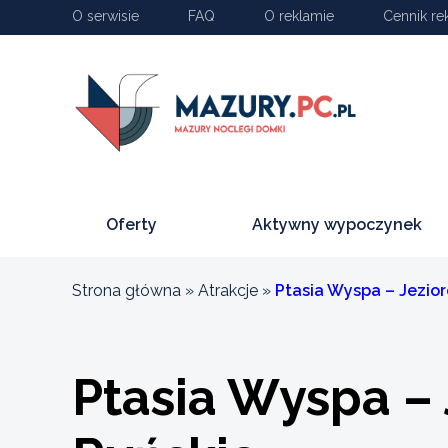
O serwisie
FAQ
O reklamie
Cennik re
Oferty
Aktywny wypoczynek
Strona główna
»
Atrakcje
»
Ptasia Wyspa – Jezior
Ptasia Wyspa – 