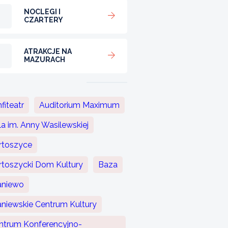
NOCLEGI I
CZARTERY
ATRAKCJE NA
MAZURACH
fiteatr
Auditorium Maximum
la im. Anny Wasilewskiej
rtoszyce
rtoszycki Dom Kultury
Baza
aniewo
aniewskie Centrum Kultury
ntrum Konferencyjno-