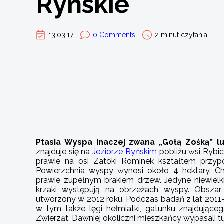
Ryńskie
13.03.17
0 Comments
2 minut czytania
Ptasia Wyspa inaczej zwana „Gołą Zośką” 
znajduje się na
Jeziorze Ryńskim
pobliżu wsi Rybic
prawie na osi Zatoki Rominek kształtem przypom
Powierzchnia wyspy wynosi około 4 hektary. Cha
prawie zupełnym brakiem drzew. Jedyne niewielk
krzaki występują na obrzeżach wyspy. Obszar 
utworzony w 2012 roku. Podczas badań z lat 2011
w tym także lęgi hełmiatki, gatunku znajdujące
Zwierząt. Dawniej okoliczni mieszkańcy wypasali t