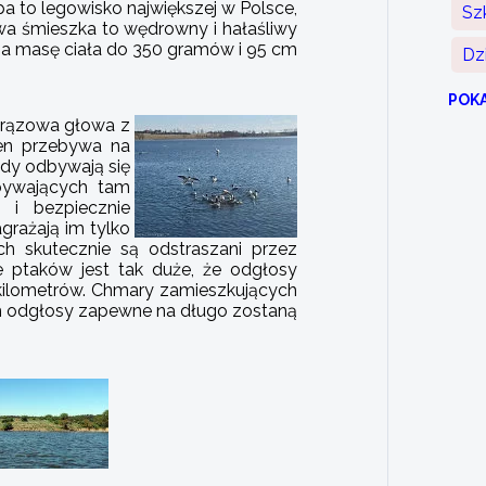
 to legowisko największej w Polsce,
Sz
wa śmieszka to wędrowny i hałaśliwy
ąga masę ciała do 350 gramów i 95 cm
Dz
POK
brązowa głowa z
en przebywa na
gdy odbywają się
ebywających tam
 i bezpiecznie
grażają im tylko
ch skutecznie są odstraszani przez
 ptaków jest tak duże, że odgłosy
 kilometrów. Chmary zamieszkujących
h odgłosy zapewne na długo zostaną