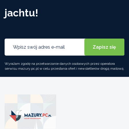
jachtu!
Wyrażam zgodę na przetwarzanie danych osobowych przez operatora
serwisu mazury.pc.pl w celu przesłania ofert i newsletterów drogą mailową.