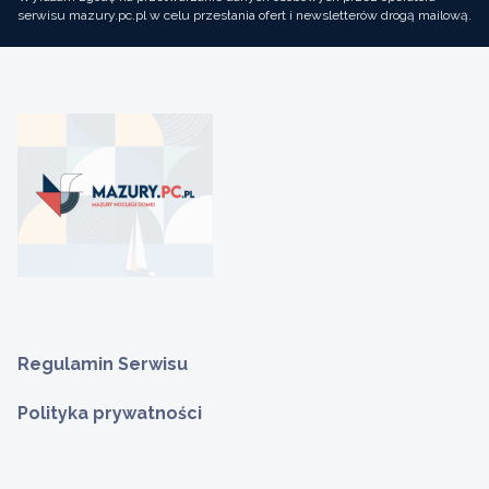
serwisu mazury.pc.pl w celu przesłania ofert i newsletterów drogą mailową.
Regulamin Serwisu
Polityka prywatności