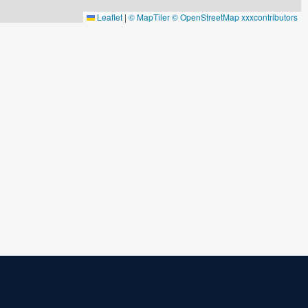
Leaflet
|
© MapTiler
© OpenStreetMap xxxcontributors