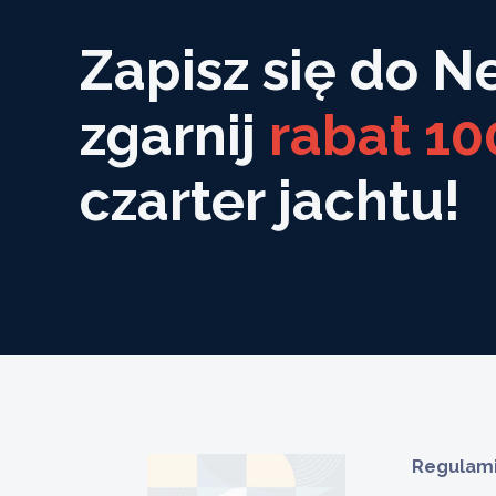
Zapisz się do N
zgarnij
rabat 10
czarter jachtu!
Regulami