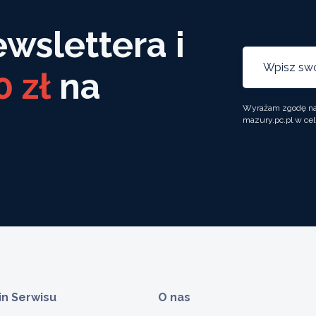
ewslettera i
0 zł
na
Wyrażam zgodę na 
mazury.pc.pl w cel
n Serwisu
O nas