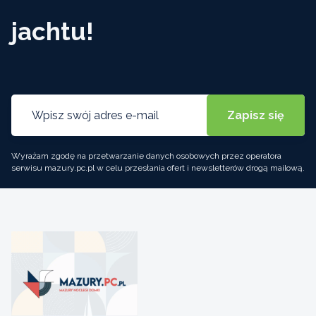
jachtu!
Wyrażam zgodę na przetwarzanie danych osobowych przez operatora
serwisu mazury.pc.pl w celu przesłania ofert i newsletterów drogą mailową.