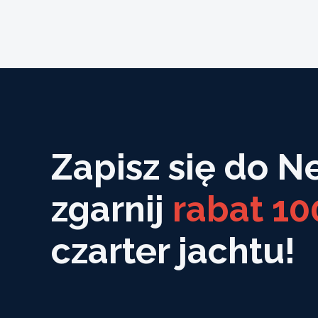
Zapisz się do N
zgarnij
rabat 10
czarter jachtu!