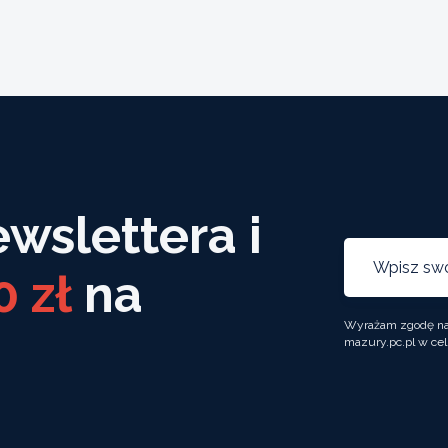
ewslettera i
0 zł
na
Wyrażam zgodę na 
mazury.pc.pl w cel