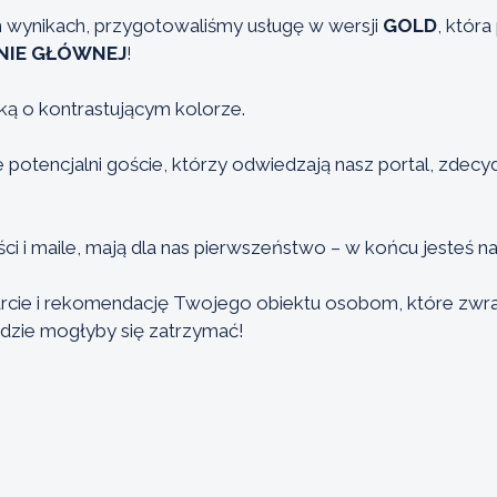
ch wynikach, przygotowaliśmy usługę w wersji
GOLD
, któr
NIE GŁÓWNEJ
!
ką o kontrastującym kolorze.
 potencjalni goście, którzy odwiedzają nasz portal, zdecyd
i i maile, mają dla nas pierwszeństwo – w końcu jesteś 
cie i rekomendację Twojego obiektu osobom, które zwraca
gdzie mogłyby się zatrzymać!