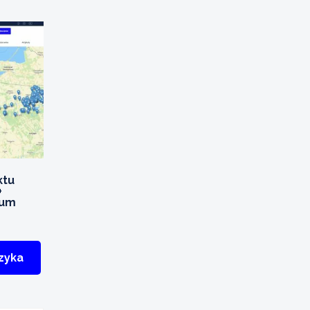
ktu
+
ium
zyka