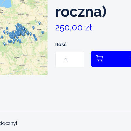
roczna)
250,00
zł
Ilość
ilość
Wizytówka
Obiektu
-
Pakiet
GOLD
(opłata
roczna)
idoczny!