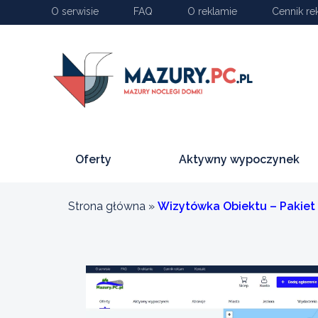
O serwisie
FAQ
O reklamie
Cennik re
Oferty
Aktywny wypoczynek
Strona główna
»
Wizytówka Obiektu – Pakiet