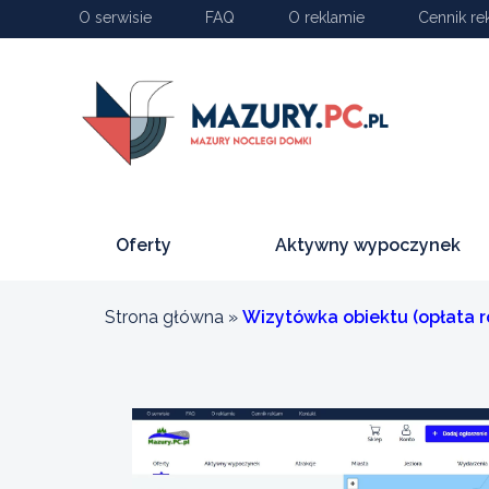
O serwisie
FAQ
O reklamie
Cennik re
Oferty
Aktywny wypoczynek
Strona główna
»
Wizytówka obiektu (opłata r