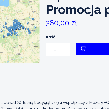
Promocja 
380,00
zł
Ilość
ilość
Wizytówka
obiektu
(opłata
roczna)
+
Promocja
premium
 ponad 20-letnią tradycją!Dzięki współpracy z Mazury.PC.
zemyślanym działaniom marketingowym. Aktywnie pozyskujem