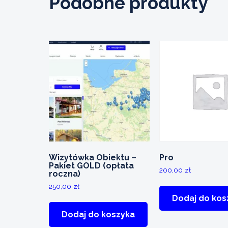
Podobne produkty
Wizytówka Obiektu –
Pro
Pakiet GOLD (opłata
200,00
zł
roczna)
250,00
zł
Dodaj do kos
Dodaj do koszyka