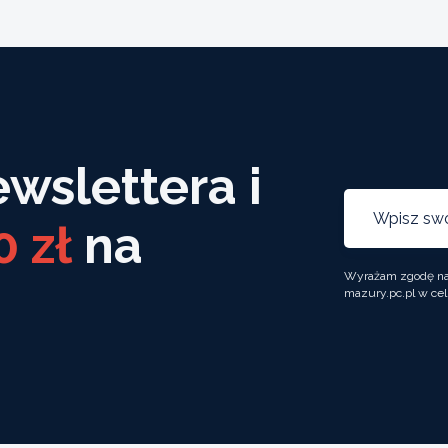
ewslettera i
0 zł
na
Wyrażam zgodę na 
mazury.pc.pl w cel