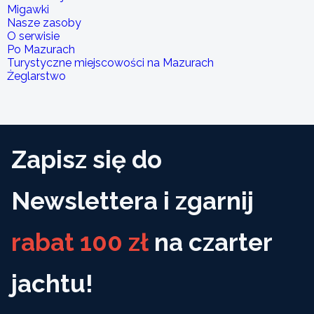
Migawki
Nasze zasoby
O serwisie
Po Mazurach
Turystyczne miejscowości na Mazurach
Żeglarstwo
Zapisz się do
Newslettera i zgarnij
rabat 100 zł
na czarter
jachtu!