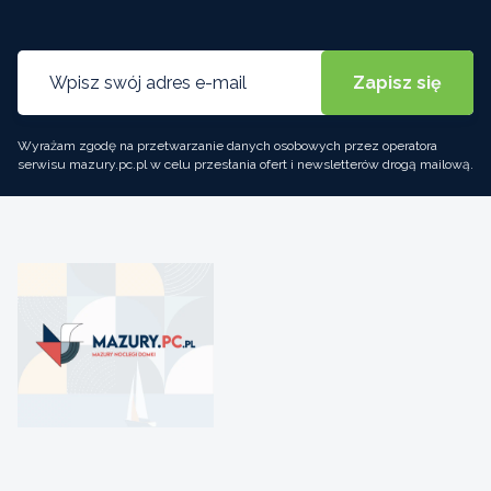
Wyrażam zgodę na przetwarzanie danych osobowych przez operatora
serwisu mazury.pc.pl w celu przesłania ofert i newsletterów drogą mailową.