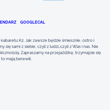
LENDARZ
GOOGLECAL
kabaretu K2. Jak zawsze będzie śmiesznie, ostro i
ię sami z siebie, czyli z ludzi…czyli z Was i nas. Nie
blicznością. Zapraszamy na przejażdżkę, trzymajcie się
to mają berewiii.