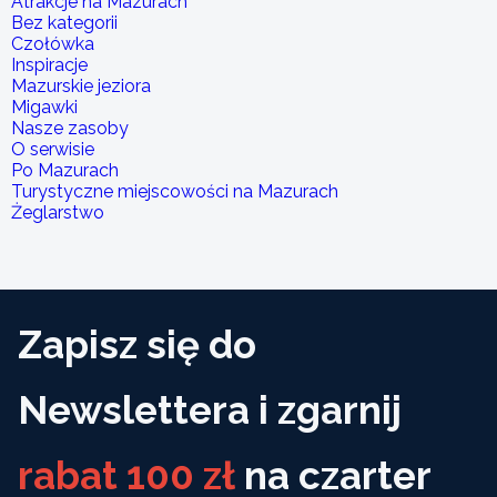
Atrakcje na Mazurach
Bez kategorii
Czołówka
Inspiracje
Mazurskie jeziora
Migawki
Nasze zasoby
O serwisie
Po Mazurach
Turystyczne miejscowości na Mazurach
Żeglarstwo
Zapisz się do
Newslettera i zgarnij
rabat 100 zł
na czarter