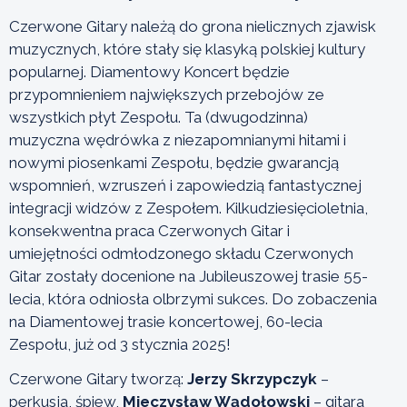
Czerwone Gitary należą do grona nielicznych zjawisk
muzycznych, które stały się klasyką polskiej kultury
popularnej. Diamentowy Koncert będzie
przypomnieniem największych przebojów ze
wszystkich płyt Zespołu. Ta (dwugodzinna)
muzyczna wędrówka z niezapomnianymi hitami i
nowymi piosenkami Zespołu, będzie gwarancją
wspomnień, wzruszeń i zapowiedzią fantastycznej
integracji widzów z Zespołem. Kilkudziesięcioletnia,
konsekwentna praca Czerwonych Gitar i
umiejętności odmłodzonego składu Czerwonych
Gitar zostały docenione na Jubileuszowej trasie 55-
lecia, która odniosła olbrzymi sukces. Do zobaczenia
na Diamentowej trasie koncertowej, 60-lecia
Zespołu, już od 3 stycznia 2025!
Czerwone Gitary tworzą:
Jerzy Skrzypczyk
–
perkusja, śpiew,
Mieczysław Wądołowski
– gitara