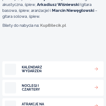
akustyczna, śpiew,
Arkadiusz Wiśniewski
(gitara
basowa, śpiew, aranżacje) i
Marcin Niewęgłowski
–
gitara solowa, śpiew.
Bilety do nabycia na:
KupBilecik.pl
KALENDARZ
WYDARZEŃ
NOCLEGI I
CZARTERY
ATRAKCJE NA