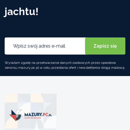
jachtu!
Wyrażam zgodę na przetwarzanie danych osobowych przez operatora
serwisu mazury.pc.pl w celu przesłania ofert i newsletterów drogą mailową.