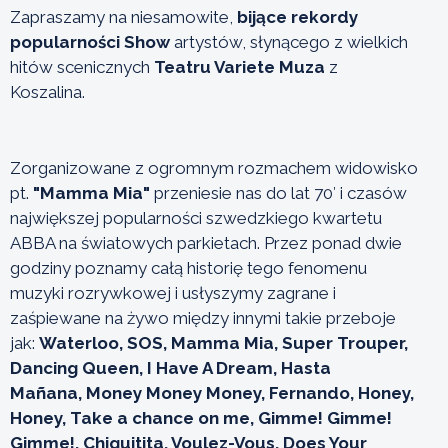
Zapraszamy na niesamowite,
bijące rekordy
popularności Show
artystów, słynącego z wielkich
hitów scenicznych
Teatru Variete Muza
z
Koszalina.
Zorganizowane z ogromnym rozmachem widowisko
pt.
"Mamma Mia"
przeniesie nas do lat 70′ i czasów
największej popularności szwedzkiego kwartetu
ABBA na światowych parkietach. Przez ponad dwie
godziny poznamy całą historię tego fenomenu
muzyki rozrywkowej i usłyszymy zagrane i
zaśpiewane na żywo między innymi takie przeboje
jak:
Waterloo, SOS, Mamma Mia, Super Trouper,
Dancing Queen, I Have A Dream, Hasta
Mañana,
Money Money Money, Fernando, Honey,
Honey, Take a chance on me, Gimme! Gimme!
Gimme!,
Chiquitita, Voulez-Vous, Does Your