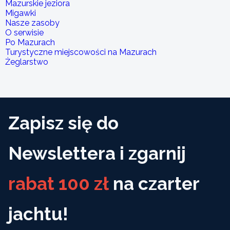
Mazurskie jeziora
Migawki
Nasze zasoby
O serwisie
Po Mazurach
Turystyczne miejscowości na Mazurach
Żeglarstwo
Zapisz się do
Newslettera i zgarnij
rabat 100 zł
na czarter
jachtu!