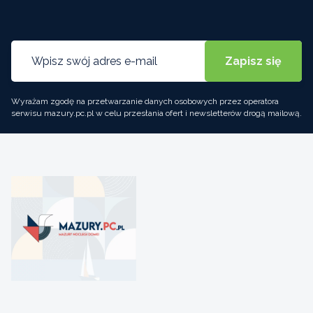
Wyrażam zgodę na przetwarzanie danych osobowych przez operatora
serwisu mazury.pc.pl w celu przesłania ofert i newsletterów drogą mailową.