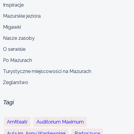
Inspiracje
Mazurskie jeziora
Migawki
Nasze zasoby
O serwisie
Po Mazurach
Turystyczne miejscowości na Mazurach
Żeglarstwo
Tagi
Amfiteatr
Auditorium Maximum
Aula im. Anny Wasilewskiej
Bartoszyce