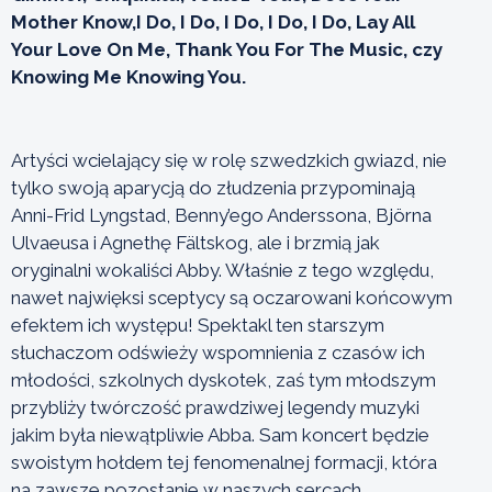
Mother Know,I Do, I Do, I Do, I Do, I Do, Lay All
Your Love On Me,
Thank You For The Music, czy
Knowing Me Knowing You.
Artyści wcielający się w rolę szwedzkich gwiazd, nie
tylko swoją aparycją do złudzenia przypominają
Anni-Frid Lyngstad, Benny’ego Anderssona, Björna
Ulvaeusa i Agnethę Fältskog, ale i brzmią jak
oryginalni wokaliści Abby. Właśnie z tego względu,
nawet najwięksi sceptycy są oczarowani końcowym
efektem ich występu! Spektakl ten starszym
słuchaczom odświeży wspomnienia z czasów ich
młodości, szkolnych dyskotek, zaś tym młodszym
przybliży twórczość prawdziwej legendy muzyki
jakim była niewątpliwie Abba. Sam koncert będzie
swoistym hołdem tej fenomenalnej formacji, która
na zawsze pozostanie w naszych sercach.