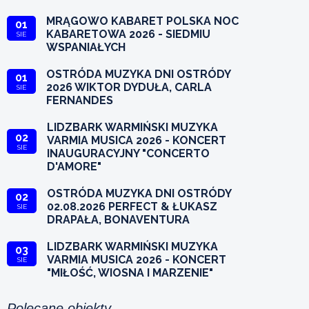
MRĄGOWO KABARET POLSKA NOC
01
KABARETOWA 2026 - SIEDMIU
SIE
WSPANIAŁYCH
OSTRÓDA MUZYKA DNI OSTRÓDY
01
2026 WIKTOR DYDUŁA, CARLA
SIE
FERNANDES
LIDZBARK WARMIŃSKI MUZYKA
02
VARMIA MUSICA 2026 - KONCERT
SIE
INAUGURACYJNY "CONCERTO
D'AMORE"
OSTRÓDA MUZYKA DNI OSTRÓDY
02
02.08.2026 PERFECT & ŁUKASZ
SIE
DRAPAŁA, BONAVENTURA
LIDZBARK WARMIŃSKI MUZYKA
03
VARMIA MUSICA 2026 - KONCERT
SIE
"MIŁOŚĆ, WIOSNA I MARZENIE"
Polecane obiekty