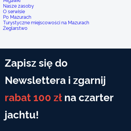
Migawki
Nasze zasoby
O serwisie
Po Mazurach
Turystyczne miejscowości na Mazurach
Żeglarstwo
Zapisz się do
Newslettera i zgarnij
rabat 100 zł
na czarter
jachtu!