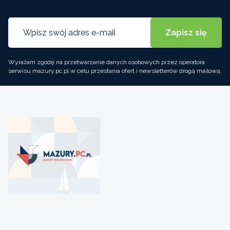
Wyrażam zgodę na przetwarzanie danych osobowych przez operatora
serwisu mazury.pc.pl w celu przesłania ofert i newsletterów drogą mailową.