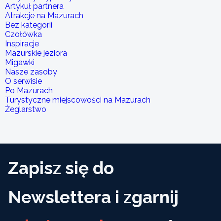
Artykuł partnera
Atrakcje na Mazurach
Bez kategorii
Czołówka
Inspiracje
Mazurskie jeziora
Migawki
Nasze zasoby
O serwisie
Po Mazurach
Turystyczne miejscowości na Mazurach
Żeglarstwo
Zapisz się do
Newslettera i zgarnij