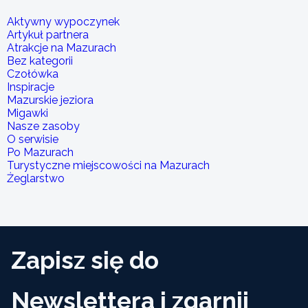
Aktywny wypoczynek
Artykuł partnera
Atrakcje na Mazurach
Bez kategorii
Czołówka
Inspiracje
Mazurskie jeziora
Migawki
Nasze zasoby
O serwisie
Po Mazurach
Turystyczne miejscowości na Mazurach
Żeglarstwo
Zapisz się do
Newslettera i zgarnij