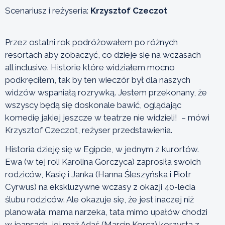
Scenariusz i reżyseria:
Krzysztof Czeczot
Przez ostatni rok podróżowałem po różnych
resortach aby zobaczyć, co dzieje się na wczasach
all inclusive. Historie które widziałem mocno
podkręciłem, tak by ten wieczór był dla naszych
widzów wspaniałą rozrywką. Jestem przekonany, że
wszyscy będą się doskonale bawić, oglądając
komedię jakiej jeszcze w teatrze nie widzieli! – mówi
Krzysztof Czeczot, reżyser przedstawienia.
Historia dzieję się w Egipcie, w jednym z kurortów.
Ewa (w tej roli Karolina Gorczyca) zaprosiła swoich
rodziców, Kasię i Janka (Hanna Śleszyńska i Piotr
Cyrwus) na ekskluzywne wczasy z okazji 40-lecia
ślubu rodziców. Ale okazuje się, że jest inaczej niż
planowała: mama narzeka, tata mimo upałów chodzi
w jeansach, jej mąż Adaś (Marcin Korcz) korzysta z