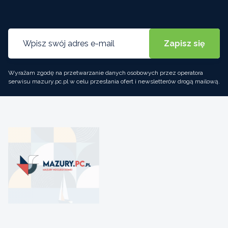
Wyrażam zgodę na przetwarzanie danych osobowych przez operatora
serwisu mazury.pc.pl w celu przesłania ofert i newsletterów drogą mailową.