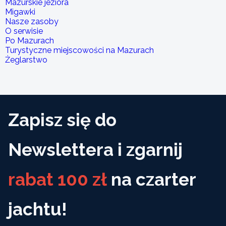
Mazurskie jeziora
Migawki
Nasze zasoby
O serwisie
Po Mazurach
Turystyczne miejscowości na Mazurach
Żeglarstwo
Zapisz się do
Newslettera i zgarnij
rabat 100 zł
na czarter
jachtu!