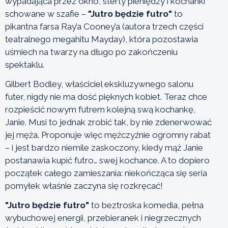
wypadająca przez okno, sterty pieniędzy i kochanki
schowane w szafie –
"Jutro będzie futro"
to
pikantna farsa Ray’a Cooney’a (autora trzech części
teatralnego megahitu Mayday), która pozostawia
uśmiech na twarzy na długo po zakończeniu
spektaklu.
Gilbert Bodley, właściciel ekskluzywnego salonu
futer, nigdy nie ma dość pięknych kobiet. Teraz chce
rozpieścić nowym futrem kolejną swą kochankę,
Janie. Musi to jednak zrobić tak, by nie zdenerwować
jej męża. Proponuje więc mężczyźnie ogromny rabat
– i jest bardzo niemile zaskoczony, kiedy mąż Janie
postanawia kupić futro… swej kochance. A to dopiero
początek całego zamieszania: niekończąca się seria
pomyłek właśnie zaczyna się rozkręcać!
"Jutro będzie futro"
to beztroska komedia, pełna
wybuchowej energii, przebieranek i niegrzecznych