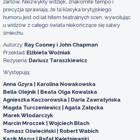
żartów. Niezwykły wdzięk, znakomite tempo i
precyzja sprawiają, że ta klasyka brytyjskiego
humoru jest od lat hitem teatralnych scen, wywołując
u widzów z całego świata niekończące się salwy
śmiechu.
Autorzy:
Ray Cooney i John Chapman
Przekład:
Elżbieta Woźniak
Reżyseria:
Dariusz Taraszkiewicz
Występują:
Anna Gzyra | Karolina Nowakowska
Bella Olejnik | Beata Olga Kowalska
Agnieszka Kaczorowska | Daria Zawratyńska
Magda Turczeniewicz | Agata Załęcka
Marek Włodarczyk
Marcin Mroczek | Wojciech Błach
Tomasz Oświeciński | Robert Wabich
Kazik Mazur | Rafał Kwietniewski