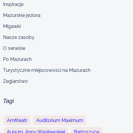
Inspiracje
Mazurskie jeziora
Migawki
Nasze zasoby
O serwisie
Po Mazurach
Turystyczne miejscowości na Mazurach
Żeglarstwo
Tagi
Amfiteatr
Auditorium Maximum
Aula im. Anny Wasilewskiej
Bartoszyce