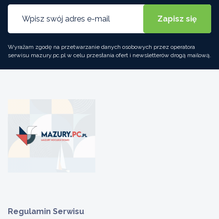
Wyrażam zgodę na przetwarzanie danych osobowych przez operatora
serwisu mazury.pc.pl w celu przesłania ofert i newsletterów drogą mailową.
Regulamin Serwisu