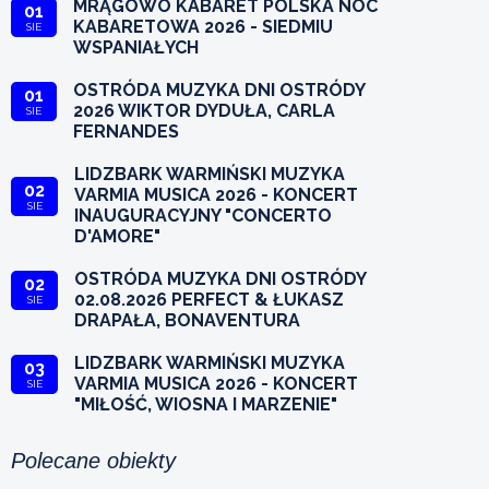
MRĄGOWO KABARET POLSKA NOC
01
KABARETOWA 2026 - SIEDMIU
SIE
WSPANIAŁYCH
OSTRÓDA MUZYKA DNI OSTRÓDY
01
2026 WIKTOR DYDUŁA, CARLA
SIE
FERNANDES
LIDZBARK WARMIŃSKI MUZYKA
02
VARMIA MUSICA 2026 - KONCERT
SIE
INAUGURACYJNY "CONCERTO
D'AMORE"
OSTRÓDA MUZYKA DNI OSTRÓDY
02
02.08.2026 PERFECT & ŁUKASZ
SIE
DRAPAŁA, BONAVENTURA
LIDZBARK WARMIŃSKI MUZYKA
03
VARMIA MUSICA 2026 - KONCERT
SIE
"MIŁOŚĆ, WIOSNA I MARZENIE"
Polecane obiekty