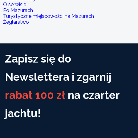
O serwisie
Po Mazurach
Turystyczne miejscowości na Mazurach
Żeglarstwo
Zapisz się do
Newslettera i zgarnij
rabat 100 zł
na czarter
jachtu!