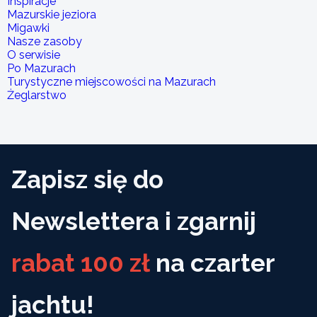
Inspiracje
Mazurskie jeziora
Migawki
Nasze zasoby
O serwisie
Po Mazurach
Turystyczne miejscowości na Mazurach
Żeglarstwo
Zapisz się do
Newslettera i zgarnij
rabat 100 zł
na czarter
jachtu!