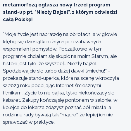
metamorfozą ogłasza nowy trzeci program
stand-up pt. "Niezły Bajzel", z którym odwiedzi
całą Polskę!
"Moje życie jest naprawdę na obrotach, a w głowie
kłębią się dziesiątki różnych przezabawnych
wspomnień i pomysłów. Początkowo w tym
programie chciałam się skupić na moim Starym, ale
historii jest tyle, że wyszedł… Niezły bajzel.
Spodziewajcie się turbo dużej dawki śmiechu!" –
przekazuje stand-uperka, która na scenę wkroczyła
w 2023 roku podbijając Internet śmiesznymi
filmikami. Życie to nie bajka, tylko niekończący się
kabaret. Zakupy kończą się pontonem w salonie, w
kolejce do lekarza zdążysz poznać pół miasta, a
rodzinne rady bywają tak "mądre", że lepiej ich nie
sprawdzać w praktyce.