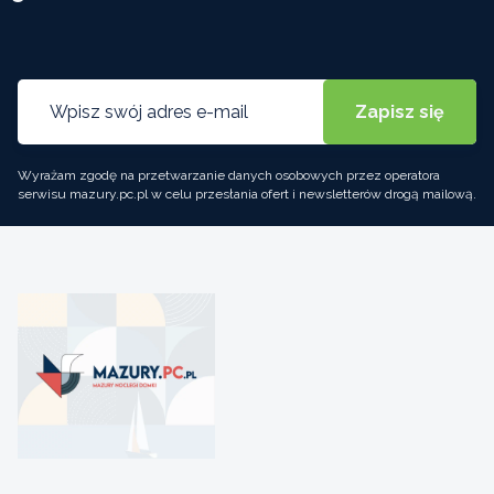
Wyrażam zgodę na przetwarzanie danych osobowych przez operatora
serwisu mazury.pc.pl w celu przesłania ofert i newsletterów drogą mailową.