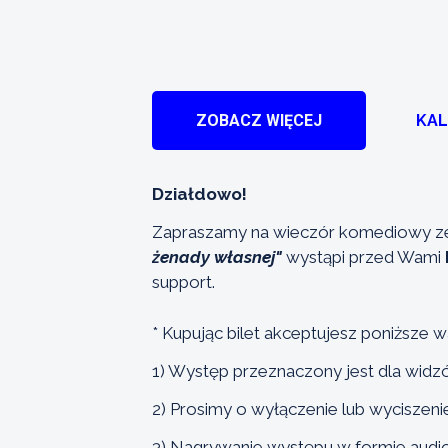
ZOBACZ WIĘCEJ
KA
Działdowo!
Zapraszamy na wieczór komediowy ze
żenady własnej"
wystąpi przed Wami
support.
* Kupując bilet akceptujesz poniższe w
1) Występ przeznaczony jest dla widz
2) Prosimy o wyłączenie lub wyciszen
3) Nagrywanie występu w formie audio 