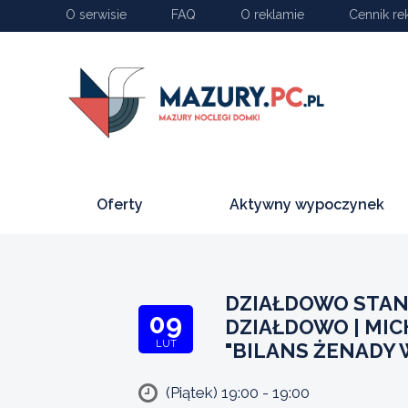
O serwisie
FAQ
O reklamie
Cennik re
Oferty
Aktywny wypoczynek
DZIAŁDOWO STAN
09
DZIAŁDOWO | MI
LUT
"BILANS ŻENADY 
(Piątek) 19:00 - 19:00