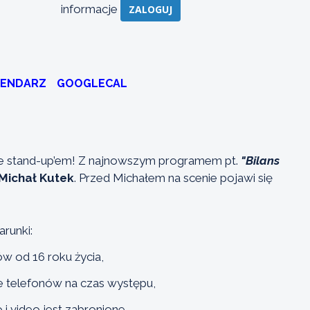
informacje
ZALOGUJ
LENDARZ
GOOGLECAL
 stand-up’em! Z najnowszym programem pt.
"Bilans
Michał Kutek
. Przed Michałem na scenie pojawi się
arunki:
ów od 16 roku życia,
ie telefonów na czas występu,
i video jest zabronione,