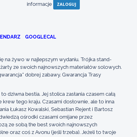
informacje
ZALOGUJ
LENDARZ
GOOGLECAL
ę na żywo w najlepszym wydaniu. Trójka stand-
 żarty ze swoich najnowszych materiałów solowych.
gwarancja* dobrej zabawy. Gwarancja Trasy
 to dziwna bestia. Jej stolica zasłania czasem całą
ie krew tego kraju. Czasami dosłownie, ale to inna
nia Łukasz Kowalski, Sebastian Rejent i Bartosz
odwiedzą ośrodki czasami omijane przez
ą ze sobą the best swoich najnowszych
ne oraz coś z Avonu (jeśli trzeba). Jeżeli to twoje