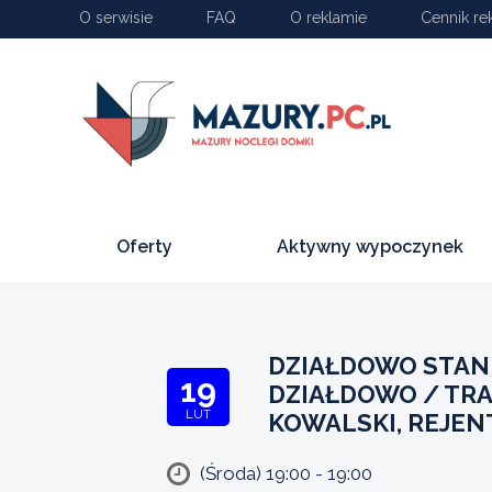
O serwisie
FAQ
O reklamie
Cennik re
Oferty
Aktywny wypoczynek
DZIAŁDOWO STAN
19
DZIAŁDOWO / TR
LUT
KOWALSKI, REJEN
(Środa) 19:00 - 19:00