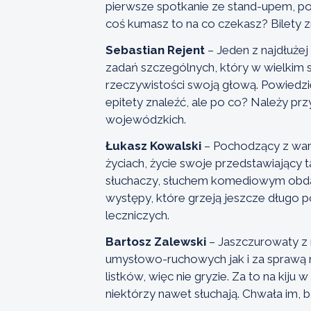
pierwsze spotkanie ze stand-upem, po
coś kumasz to na co czekasz? Bilety zn
Sebastian Rejent
– Jeden z najdłuże
zadań szczególnych, który w wielkim st
rzeczywistości swoją głową. Powiedzie
epitety znaleźć, ale po co? Należy prz
wojewódzkich.
Łukasz Kowalski
– Pochodzący z war
życiach, życie swoje przedstawiający 
słuchaczy, słuchem komediowym obdar
występy, które grzeją jeszcze długo 
leczniczych.
Bartosz Zalewski
– Jaszczurowaty z
umysłowo-ruchowych jak i za sprawą mie
listków, więc nie gryzie. Za to na kij
niektórzy nawet słuchają. Chwała im, bo