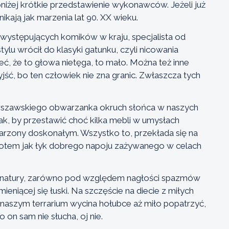
niżej krótkie przedstawienie wykonawców. Jeżeli już
ikają jak marzenia lat 90. XX wieku.
j występujących komików w kraju, specjalista od
ylu wrócił do klasyki gatunku, czyli nicowania
ć, że to głowa nietęga, to mało. Można też inne
yjść, bo ten człowiek nie zna granic. Zwłaszcza tych
szawskiego obwarzanka okruch słońca w naszych
tak, by przestawić choć kilka mebli w umysłach
zony doskonałym. Wszystko to, przekłada się na
potem jak łyk dobrego napoju zażywanego w celach
 natury, zarówno pod względem nagłości spazmów
niącej się łuski. Na szczęście na diecie z miłych
u w naszym terrarium wycina hołubce aż miło popatrzyć,
 on sam nie słucha, oj nie.