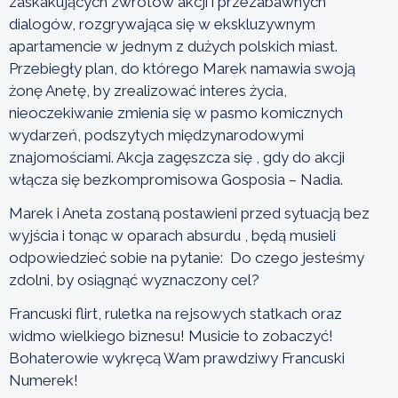
zaskakujących zwrotów akcji i przezabawnych
dialogów, rozgrywająca się w ekskluzywnym
apartamencie w jednym z dużych polskich miast.
Przebiegły plan, do którego Marek namawia swoją
żonę Anetę, by zrealizować interes życia,
nieoczekiwanie zmienia się w pasmo komicznych
wydarzeń, podszytych międzynarodowymi
znajomościami. Akcja zagęszcza się , gdy do akcji
włącza się bezkompromisowa Gosposia – Nadia.
Marek i Aneta zostaną postawieni przed sytuacją bez
wyjścia i tonąc w oparach absurdu , będą musieli
odpowiedzieć sobie na pytanie: Do czego jesteśmy
zdolni, by osiągnąć wyznaczony cel?
Francuski flirt, ruletka na rejsowych statkach oraz
widmo wielkiego biznesu! Musicie to zobaczyć!
Bohaterowie wykręcą Wam prawdziwy Francuski
Numerek!