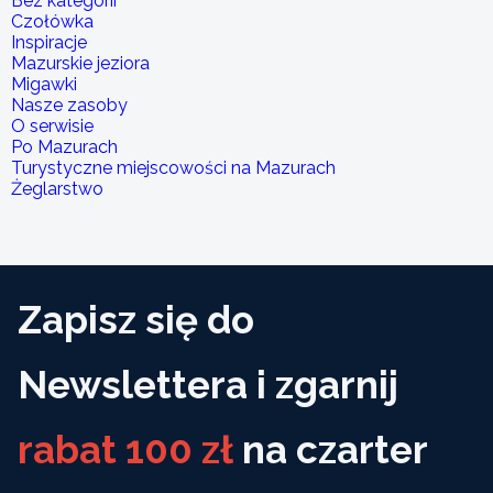
Bez kategorii
Czołówka
Inspiracje
Mazurskie jeziora
Migawki
Nasze zasoby
O serwisie
Po Mazurach
Turystyczne miejscowości na Mazurach
Żeglarstwo
Zapisz się do
Newslettera i zgarnij
rabat 100 zł
na czarter