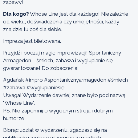
zabawy!
Dla kogo?
Whose Line jest dla każdego! Niezależnie
od wieku, doświadczenia czy umiejętności, każdy
znajdzie tu coś dla siebie.
Impreza jest biletowana.
Przyjdź i poczuj magię improwizacji! Spontaniczny
Armagedon – śmiech, zabawa i wyglupianie się
gwarantowane! Do zobaczenia!
#gdańsk #impro #spontanicznyarmagedon #śmiech
#zabawa #wyglupianiesię
Uwaga! Wydarzenie dawniej znane było pod nazwą
"Whose Line".
P.S. Nie zapomnij o wygodnym stroju i dobrym
humorze!
Biorąc udział w wydarzeniu, zgadzasz się na
publikację swojego wizerunku w mediach