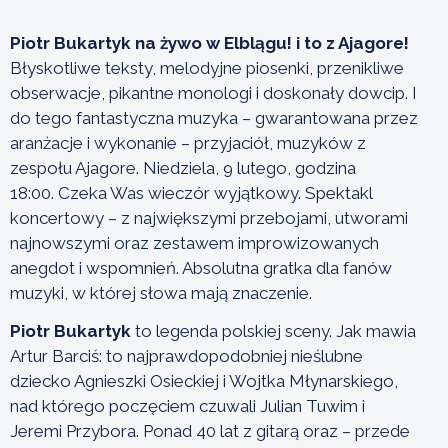
Piotr Bukartyk na żywo w Elblągu! i to z Ajagore!
Błyskotliwe teksty, melodyjne piosenki, przenikliwe
obserwacje, pikantne monologi i doskonały dowcip. I
do tego fantastyczna muzyka – gwarantowana przez
aranżacje i wykonanie – przyjaciół, muzyków z
zespołu Ajagore. Niedziela, 9 lutego, godzina
18:00. Czeka Was wieczór wyjątkowy. Spektakl
koncertowy – z największymi przebojami, utworami
najnowszymi oraz zestawem improwizowanych
anegdot i wspomnień. Absolutna gratka dla fanów
muzyki, w której słowa mają znaczenie.
Piotr Bukartyk
to legenda polskiej sceny. Jak mawia
Artur Barciś: to najprawdopodobniej nieślubne
dziecko Agnieszki Osieckiej i Wojtka Młynarskiego,
nad którego poczęciem czuwali Julian Tuwim i
Jeremi Przybora. Ponad 40 lat z gitarą oraz – przede