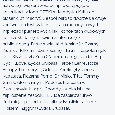
aprobatę i wspiera zespół, np. występując w
koszulkach z logo CZZK( w teledysku Kultu do
piosenki pt. Madryt). Zespół bardzo dobrze się czuje
zarówno na festiwalach, zlotach motocyklowych,
imprezach plenerowych, jak i koncertach klubowych,
co przekłada się na świetną interakcję z
publicznością. Przez wiele lat działalności Czarny
Ziutek Z Killerami dzielił scenę z takimi zespołami jak:
Kult, KNŻ, Kazik Zuch (Zacieralia 2015r.),Zacier, Big
Cyc, T.Love, Łydka Grubasa, Farben Lehre, Róże
Europy, Proletaryat, Oddział Zamknięty, Zenek
Kupatasa, Pidżama Porno, Dr Misio, Titus Tommy
Gun i wieloma innymi. Podczas koncertu w
Cieszanowie (2019r.), Choody – wokalista, na
zaproszenie zespołu El Dupa zaśpiewał utwór
Prohibicja i piosenkę Natalia w Bruklinie razem z
Hipisem i Ziggym (Łydka Grubasa).