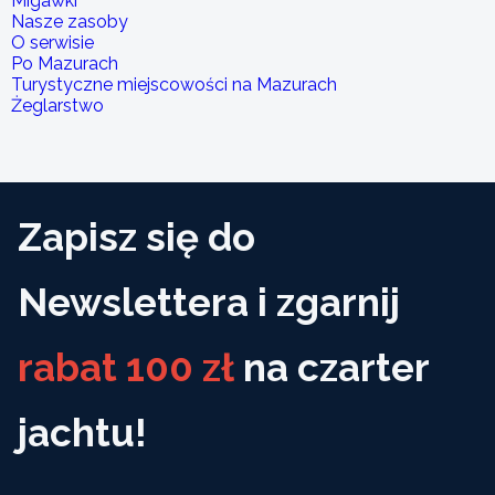
Migawki
Nasze zasoby
O serwisie
Po Mazurach
Turystyczne miejscowości na Mazurach
Żeglarstwo
Zapisz się do
Newslettera i zgarnij
rabat 100 zł
na czarter
jachtu!