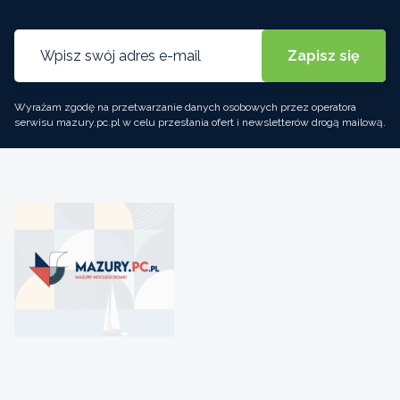
Wyrażam zgodę na przetwarzanie danych osobowych przez operatora
serwisu mazury.pc.pl w celu przesłania ofert i newsletterów drogą mailową.