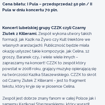
Cena biletu: I Pula – przedsprzedaż 50 pln / II
Pula w dniu koncertu 70 pln.
Koncert lubelskiej grupy CZZK czyli Czarny
Ziutek z Killerami.
Zespół wykona utwory takich
formacji, jak Kazik na Żywo czy Kult (niektóre we
własnych aranżacjach). Publiczność będzie miała
okazję usłyszeć takie kompozycje, jak Celina, 12
groszy, Baranek czy… i wiele wiele innych –
zapraszamy na koncert! CZZK to zespół który
powstał w 2008 roku, grający muzykę opierającą się
na twórczości Kazika Staszewskiego. CZZK to skrót
od Czarny Ziutek Z Killerami – jest to fragment
tekstu, który kryje się w piosence Celina.
Zespół jest dobrze znany fanom w całej Polsce jak i
samemu Kazikowi Staszewskiemu, który wyraził