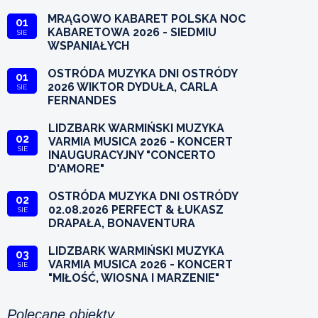
MRĄGOWO KABARET POLSKA NOC
01
KABARETOWA 2026 - SIEDMIU
SIE
WSPANIAŁYCH
OSTRÓDA MUZYKA DNI OSTRÓDY
01
2026 WIKTOR DYDUŁA, CARLA
SIE
FERNANDES
LIDZBARK WARMIŃSKI MUZYKA
02
VARMIA MUSICA 2026 - KONCERT
SIE
INAUGURACYJNY "CONCERTO
D'AMORE"
OSTRÓDA MUZYKA DNI OSTRÓDY
02
02.08.2026 PERFECT & ŁUKASZ
SIE
DRAPAŁA, BONAVENTURA
LIDZBARK WARMIŃSKI MUZYKA
03
VARMIA MUSICA 2026 - KONCERT
SIE
"MIŁOŚĆ, WIOSNA I MARZENIE"
Polecane obiekty