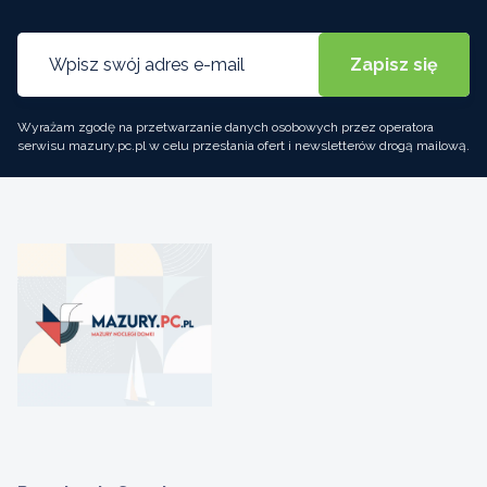
Wyrażam zgodę na przetwarzanie danych osobowych przez operatora
serwisu mazury.pc.pl w celu przesłania ofert i newsletterów drogą mailową.