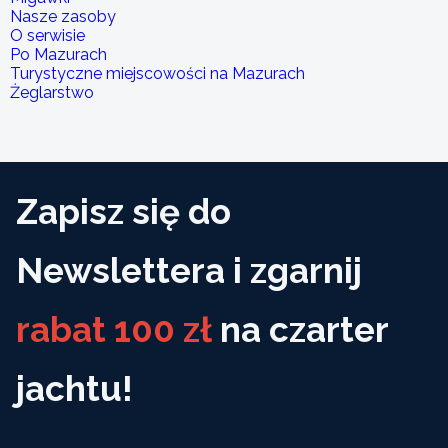
Nasze zasoby
O serwisie
Po Mazurach
Turystyczne miejscowości na Mazurach
Żeglarstwo
Zapisz się do
Newslettera i zgarnij
rabat 100 zł
na czarter
jachtu!