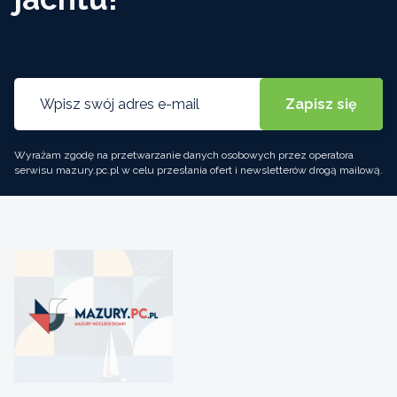
Wyrażam zgodę na przetwarzanie danych osobowych przez operatora
serwisu mazury.pc.pl w celu przesłania ofert i newsletterów drogą mailową.