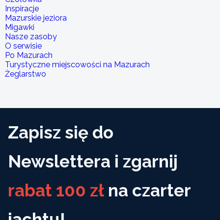
Inspiracje
Mazurskie jeziora
Migawki
Nasze zasoby
O serwisie
Po Mazurach
Turystyczne miejscowości na Mazurach
Żeglarstwo
Zapisz się do
Newslettera i zgarnij
rabat 100 zł
na czarter
jachtu!