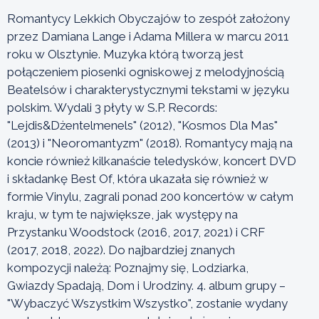
Romantycy Lekkich Obyczajów to zespół założony
przez Damiana Lange i Adama Millera w marcu 2011
roku w Olsztynie. Muzyka którą tworzą jest
połączeniem piosenki ogniskowej z melodyjnością
Beatelsów i charakterystycznymi tekstami w języku
polskim. Wydali 3 płyty w S.P. Records:
"Lejdis&Dżentelmenels" (2012), "Kosmos Dla Mas"
(2013) i "Neoromantyzm" (2018). Romantycy mają na
koncie również kilkanaście teledysków, koncert DVD
i składankę Best Of, która ukazała się również w
formie Vinylu, zagrali ponad 200 koncertów w całym
kraju, w tym te największe, jak występy na
Przystanku Woodstock (2016, 2017, 2021) i CRF
(2017, 2018, 2022). Do najbardziej znanych
kompozycji należą: Poznajmy się, Lodziarka,
Gwiazdy Spadają, Dom i Urodziny. 4. album grupy –
"Wybaczyć Wszystkim Wszystko", zostanie wydany