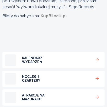
pod szyldem nowo powstałej, założonej przez sam
zespół "wytwórni lokalnej muzyki" – Stąd Records.
Bilety do nabycia na:
KupBilecik.pl
KALENDARZ
WYDARZEŃ
NOCLEGI I
CZARTERY
ATRAKCJE NA
MAZURACH