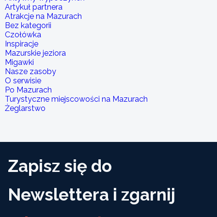
Artykuł partnera
Atrakcje na Mazurach
Bez kategorii
Czołówka
Inspiracje
Mazurskie jeziora
Migawki
Nasze zasoby
O serwisie
Po Mazurach
Turystyczne miejscowości na Mazurach
Żeglarstwo
Zapisz się do
Newslettera i zgarnij