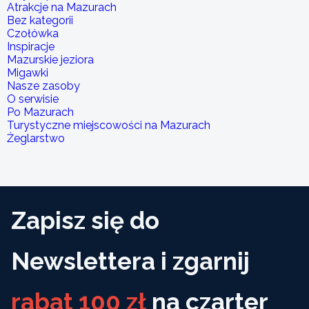
Atrakcje na Mazurach
Bez kategorii
Czołówka
Inspiracje
Mazurskie jeziora
Migawki
Nasze zasoby
O serwisie
Po Mazurach
Turystyczne miejscowości na Mazurach
Żeglarstwo
Zapisz się do
Newslettera i zgarnij
rabat 100 zł
na czarter