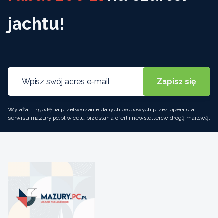
jachtu!
Wyrażam zgodę na przetwarzanie danych osobowych przez operatora
serwisu mazury.pc.pl w celu przesłania ofert i newsletterów drogą mailową.