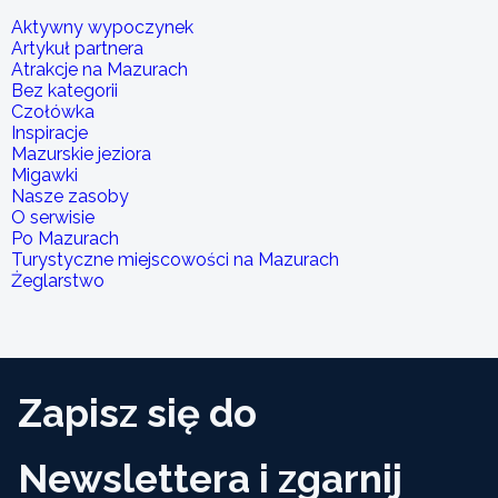
Aktywny wypoczynek
Artykuł partnera
Atrakcje na Mazurach
Bez kategorii
Czołówka
Inspiracje
Mazurskie jeziora
Migawki
Nasze zasoby
O serwisie
Po Mazurach
Turystyczne miejscowości na Mazurach
Żeglarstwo
Zapisz się do
Newslettera i zgarnij