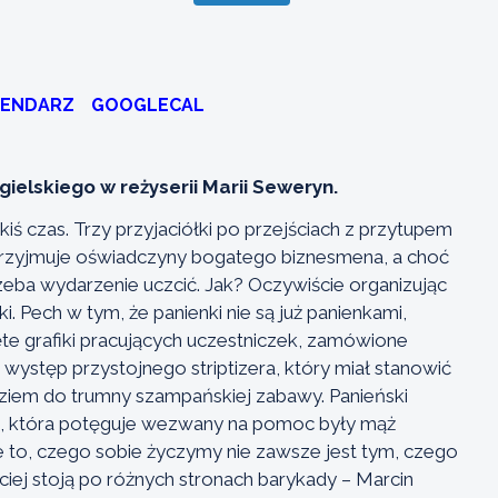
LENDARZ
GOOGLECAL
elskiego w reżyserii Marii Seweryn.
kiś czas. Trzy przyjaciółki po przejściach z przytupem
 przyjmuje oświadczyny bogatego biznesmena, a choć
zeba wydarzenie uczcić. Jak? Oczywiście organizując
. Pech w tym, że panienki nie są już panienkami,
te grafiki pracujących uczestniczek, zamówione
a występ przystojnego striptizera, który miał stanowić
ziem do trumny szampańskiej zabawy. Panieński
rę, która potęguje wezwany na pomoc były mąż
że to, czego sobie życzymy nie zawsze jest tym, czego
ciej stoją po różnych stronach barykady – Marcin