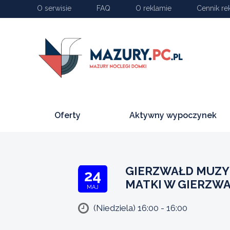
O serwisie
FAQ
O reklamie
Cennik re
Oferty
Aktywny wypoczynek
GIERZWAŁD MUZYK
24
MATKI W GIERZWA
MAJ
(Niedziela) 16:00 - 16:00